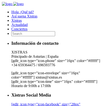
Hola ¿Qué tal?
Así suena Xistras
Xistras
Actualidad
Conciertos
Información de contacto
XISTRAS
Principado de Asturias | España
[gdlr_icon type="icon-phone" size="16px" color="#ffffff"]
+34 659364475 / 696593776
[gdlr_icon type="icon-envelope" size="16px"
color="#ffffff"] xistras@xistras.es
[gdlr_icon type="icon-time" size="16px" color="#ffffff"]
Horario de 9:00h a 17:00h
Xistras Social Media
[gdlr_icon type="icon-facebook" size="28px"