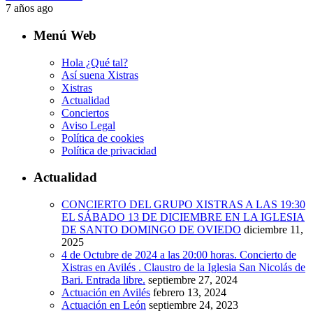
7 años ago
Menú Web
Hola ¿Qué tal?
Así suena Xistras
Xistras
Actualidad
Conciertos
Aviso Legal
Política de cookies
Política de privacidad
Actualidad
CONCIERTO DEL GRUPO XISTRAS A LAS 19:30
EL SÁBADO 13 DE DICIEMBRE EN LA IGLESIA
DE SANTO DOMINGO DE OVIEDO
diciembre 11,
2025
4 de Octubre de 2024 a las 20:00 horas. Concierto de
Xistras en Avilés . Claustro de la Iglesia San Nicolás de
Bari. Entrada libre.
septiembre 27, 2024
Actuación en Avilés
febrero 13, 2024
Actuación en León
septiembre 24, 2023