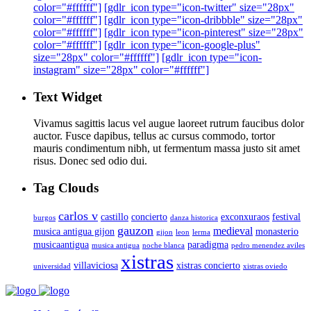
color="#ffffff"]
[gdlr_icon type="icon-twitter" size="28px"
color="#ffffff"]
[gdlr_icon type="icon-dribbble" size="28px"
color="#ffffff"]
[gdlr_icon type="icon-pinterest" size="28px"
color="#ffffff"]
[gdlr_icon type="icon-google-plus"
size="28px" color="#ffffff"]
[gdlr_icon type="icon-
instagram" size="28px" color="#ffffff"]
Text Widget
Vivamus sagittis lacus vel augue laoreet rutrum faucibus dolor
auctor. Fusce dapibus, tellus ac cursus commodo, tortor
mauris condimentum nibh, ut fermentum massa justo sit amet
risus. Donec sed odio dui.
Tag Clouds
carlos v
castillo
concierto
exconxuraos
festival
burgos
danza historica
gauzon
medieval
musica antigua gijon
monasterio
gijon
leon
lerma
musicaantigua
paradigma
musica antigua
noche blanca
pedro menendez aviles
xistras
villaviciosa
xistras concierto
universidad
xistras oviedo